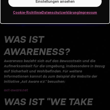
Einstellungen ansehen
Cookie-Richtlinie
Datenschutzerklärung
Impressum
WAS IST
AWARENESS?
Awareness bezieht sich auf das Bewusstsein und die
Aufmerksamkeit für die Umgebung, insbesondere in Bezug
auf Sicherheit und Wohlbefinden. Für weitere
Informationen kannst du zum Beispiel die Website der
Initiative „Act Aware e.V.“ besuchen:
act-aware.net
WAS IST “WE TAKE