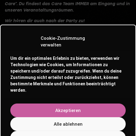
Care”. Du findest das Care Team IMMER am Eingang und in
unseren Veranstaltungsräumen.
Wir hören dir auch nach der Party zu!
Falls du etwas erlebt hast, oder uns Feedback geben
Cookie-Zustimmung
möchtest, kannst du uns über folgender Mail erreichen:
verwalten
care@indiego-glocksee.com
Um dir ein optimales Erlebnis zu bieten, verwenden wir
Technologien wie Cookies, um Informationen zu
speichern und/oder darauf zuzugreifen. Wenn du deine
Zustimmung nicht erteilst oder zurückziehst, können
bestimmte Merkmale und Funktionen beeinträchtigt
werden.
Akzeptieren
Alle ablehnen