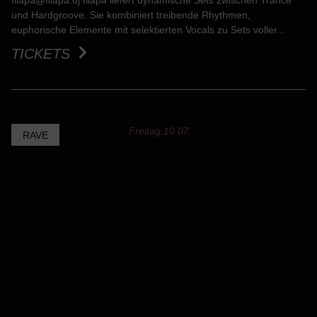
filapa@filapa.dj filapa liefert dynamische Sets zwischen Trance
und Hardgroove. Sie kombiniert treibende Rhythmen,
euphorische Elemente mit selektierten Vocals zu Sets voller...
TICKETS
Freitag,
10.07.
RAVE