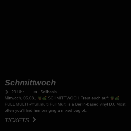
Schmittwoch
23 Uhr
Solibasis
Mittwoch, 05.08.,
SCHMITTWOCH Freut euch auf:
FULL MULTI @full.multi Full Multi is a Berlin-based vinyl DJ. Most
often you’ll find him bringing a mixed bag of...
TICKETS