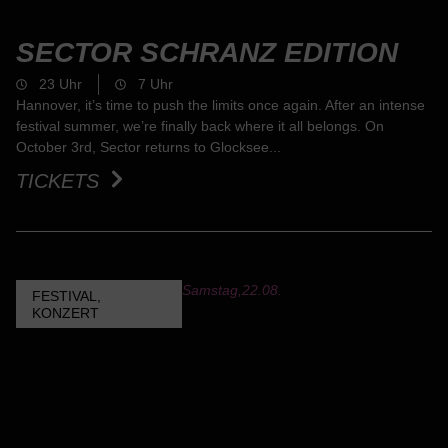
SECTOR SCHRANZ EDITION
23 Uhr
7 Uhr
Hannover, it’s time to push the limits once again. After an intense
festival summer, we’re finally back where it all belongs. On
October 3rd, Sector returns to Glocksee...
TICKETS
Samstag,
22.08.
FESTIVAL
,
KONZERT