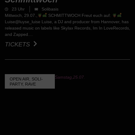
23 Uhr
Solibasis
Mittwoch, 29.07.,
SCHMITTWOCH Freut euch auf:
Luise@luyse_luise Luise, a DJ and producer from Hannover, has
released music on labels like Skylax Records, Im In LoveRecords,
and Zapped....
TICKETS
Samstag,
25.07.
OPEN AIR
,
SOLI-
PARTY
,
RAVE