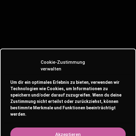
25.07 – NACHTSCHICHT x
Cookie-Zustimmung
verwalten
INDIEGO OPEN AIR
15 Uhr
22 Uhr
Solibasis
Um dir ein optimales Erlebnis zu bieten, verwenden wir
Am 25.07. schmeißen wir gemeinsam mit @nachtschicht.451ein
Technologien wie Cookies, um Informationen zu
Open Air auf dem Glockseehof! Von 15-22 Uhr gibts nice Mucke
speichern und/oder darauf zuzugreifen. Wenn du deine
von: 🩷 @aische.oger🩷 @alloop.wav🩷 @aileenvaybil
Zustimmung nicht erteilst oder zurückziehst, können
🩷 @lola.mx_ Außerdem wird es Tattoos
bestimmte Merkmale und Funktionen beeinträchtigt
von @welsmithutttt geben sowie einen Pouring Workshop...
werden.
TICKETS
Akzeptieren