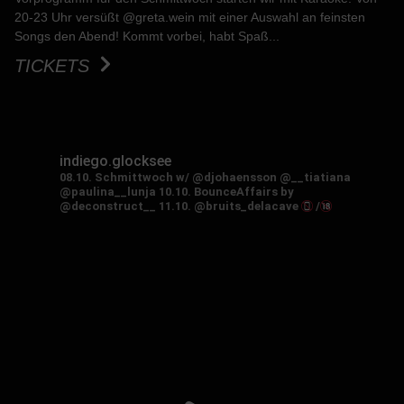
20-23 Uhr versüßt @greta.wein mit einer Auswahl an feinsten
Songs den Abend! Kommt vorbei, habt Spaß...
TICKETS
indiego.glocksee
08.10. Schmittwoch w/ @djohaensson @__tiatiana
@paulina__lunja
10.10. BounceAffairs by
@deconstruct__
11.10. @bruits_delacave
/