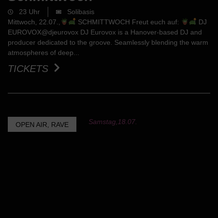
23 Uhr
Solibasis
Mittwoch, 22.07.,
SCHMITTWOCH Freut euch auf:
DJ
EUROVOX@djeurovox DJ Eurovox is a Hanover-based DJ and
producer dedicated to the groove. Seamlessly blending the warm
atmospheres of deep...
TICKETS
Samstag,
18.07.
OPEN AIR
,
RAVE