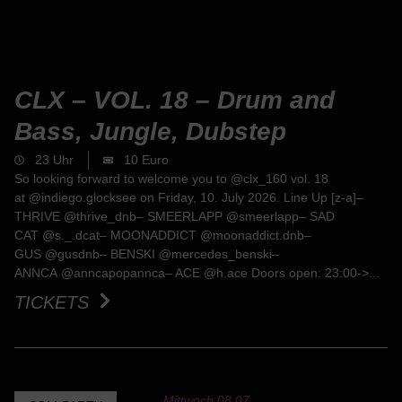
CLX – VOL. 18 – Drum and
Bass, Jungle, Dubstep
23 Uhr
10 Euro
So looking forward to welcome you to @clx_160 vol. 18
at @indiego.glocksee on Friday, 10. July 2026. Line Up [z-a]–
THRIVE @thrive_dnb– SMEERLAPP @smeerlapp– SAD
CAT @s._.dcat– MOONADDICT @moonaddict.dnb–
GUS @gusdnb– BENSKI @mercedes_benski–
ANNCA @anncapopannca– ACE @h.ace Doors open: 23:00->...
TICKETS
Mittwoch,
08.07.