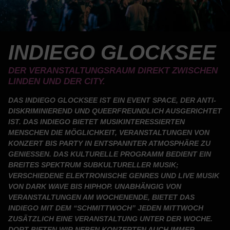
INDIEGO GLOCKSEE
DER VERANSTALTUNGSRAUM DIREKT ZWISCHEN
LINDEN UND DER CITY.
DAS INDIEGO GLOCKSEE IST EIN EVENT SPACE, DER ANTI-
DISKRIMINIEREND UND QUEERFREUNDLICH AUSGERICHTET
IST. DAS INDIEGO BIETET MUSIKINTERESSIERTEN
MENSCHEN DIE MÖGLICHKEIT, VERANSTALTUNGEN VON
KONZERT BIS PARTY IN ENTSPANNTER ATMOSPHÄRE ZU
GENIESSEN. DAS KULTURELLE PROGRAMM BEDIENT EIN B
REITES SPEKTRUM SUBKULTURELLER MUSIK; V
ERSCHIEDENE ELEKTRONISCHE GENRES UND LIVE MUSIK V
ON DARK WAVE BIS HIPHOP. UNABHÄNGIG VON V
ERANSTALTUNGEN AM WOCHENENDE, BIETET DAS I
NDIEGO MIT DEM “SCHMITTWOCH” JEDEN MITTWOCH Z
USÄTZLICH EINE VERANSTALTUNG UNTER DER WOCHE. D
ORT BIETEN WIR NEBEN KONZERTEN AUCH IMMER W