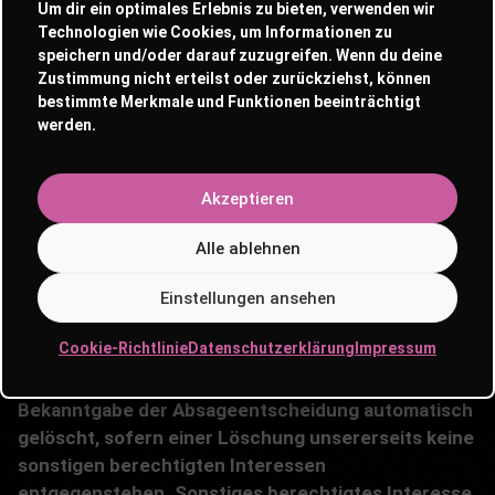
Um dir ein optimales Erlebnis zu bieten, verwenden wir
Technologien wie Cookies, um Informationen zu
Wir erheben und verarbeiten personenbezogene
speichern und/oder darauf zuzugreifen. Wenn du deine
Daten von Bewerbern zum Zwecke der Abwicklung
Zustimmung nicht erteilst oder zurückziehst, können
bestimmte Merkmale und Funktionen beeinträchtigt
des Bewerbungsverfahrens, auch auf
werden.
elektronischem Wege. Das gilt insbesondere dann,
wenn ein Bewerber entsprechende
Bewerbungsunterlagen auf elektronischem Wege,
Akzeptieren
zum Beispiel per E-Mail an uns übermittelt. Wenn ein
Anstellungsvertrag zustande kommt, werden die
Alle ablehnen
übermittelten Daten zum Zwecke der Abwicklung
Einstellungen ansehen
des Beschäftigungsverhältnisses unter Beachtung
der gesetzlichen Vorschriften gespeichert. Kommt
Cookie-Richtlinie
Datenschutzerklärung
Impressum
ein Anstellungsvertrag nicht zustande, so werden
die Bewerbungsunterlagen drei Monate nach
Bekanntgabe der Absageentscheidung automatisch
gelöscht, sofern einer Löschung unsererseits keine
sonstigen berechtigten Interessen
entgegenstehen. Sonstiges berechtigtes Interesse